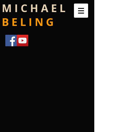
M I C H A E L
B E L I N G ​